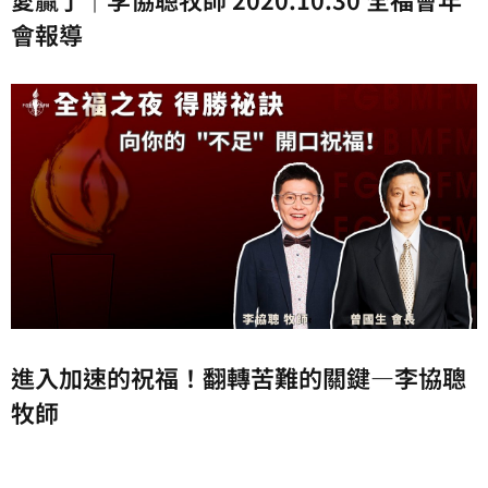
會報導
進入加速的祝福！翻轉苦難的關鍵—李協聰
牧師